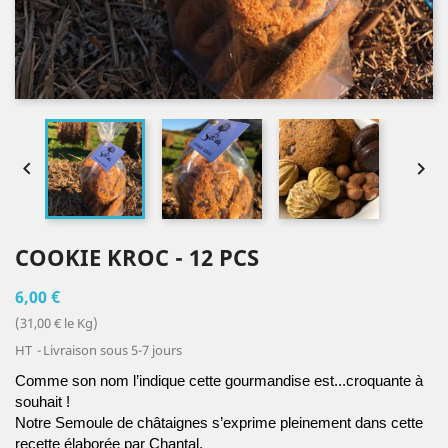


COOKIE KROC - 12 PCS
6,00 €
(31,00 € le Kg)
HT
Livraison sous 5-7 jours
Comme son nom l’indique cette gourmandise est...croquante à 
souhait !
Notre Semoule de châtaignes s’exprime pleinement dans cette 
recette élaborée par Chantal.